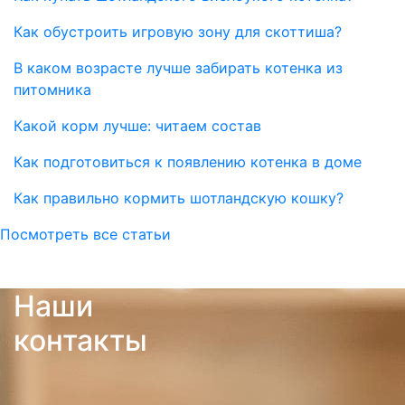
Как обустроить игровую зону для скоттиша?
В каком возрасте лучше забирать котенка из
питомника
Какой корм лучше: читаем состав
Как подготовиться к появлению котенка в доме
Как правильно кормить шотландскую кошку?
Посмотреть все статьи
Наши
контакты