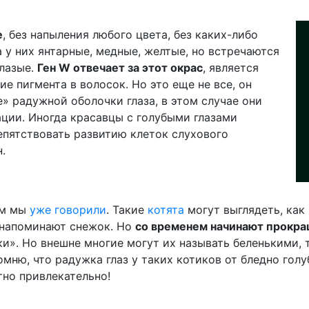
е
, без напыления любого цвета, без каких-либо
а у них янтарные, медные, желтые, но встречаются
глазые.
Ген W отвечает за этот окрас
, является
ие пигмента в волосок. Но это еще не все, он
 радужной оболочки глаза, в этом случае они
ации. Иногда красавцы с голубыми глазами
репятствовать развитию клеток слухового
.
ем мы
уже говорили
. Такие
котята
могут выглядеть, как
 напоминают снежок. Но
со временем начинают прокра
и». Но внешне многие могут их называть беленькими, 
апомню, что радужка глаз у таких котиков от бледно гол
тно привлекательно!