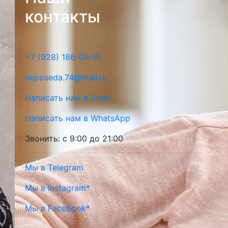
контакты
+7 (928) 186-08-16
neposeda.74@mail.ru
Написать нам в Viber
Написать нам в WhatsApp
Звонить: с 9:00 до 21:00
Мы в Telegram
Мы в Instagram*
Мы в Facebook*