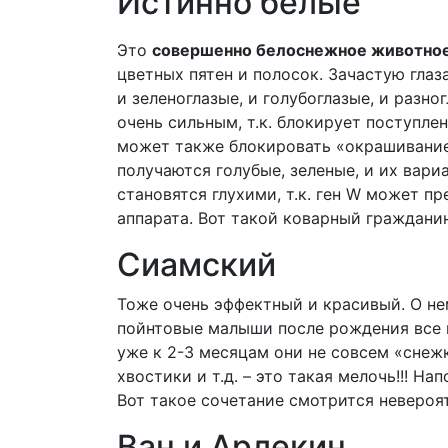
Истинно белые
Это
совершенно белоснежное животно
цветных пятен и полосок. Зачастую глаз
и зеленоглазые, и голубоглазые, и разно
очень сильным, т.к. блокирует поступлен
может также блокировать «окрашивание»
получаются голубые, зеленые, и их вари
становятся глухими, т.к. ген W может п
аппарата. Вот такой коварный гражданин
Сиамский
Тоже очень эффектный и красивый. О н
пойнтовые малыши после рождения все
уже к 2-3 месяцам они не совсем «снежк
хвостики и т.д. – это такая мелочь!!! Н
Вот такое сочетание смотрится невероя
Ван и Арлекин