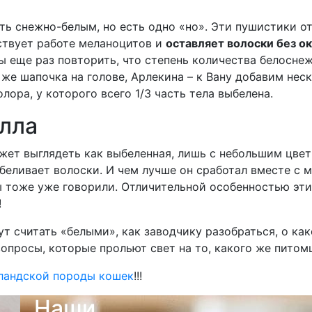
ть снежно-белым, но есть одно «но». Эти пушистики от
тствует работе меланоцитов и
оставляет волоски без о
ы еще раз повторить, что степень количества белоснеж
я же шапочка на голове, Арлекина – к Вану добавим не
олора, у которого всего 1/3 часть тела выбелена.
лла
ожет выглядеть как выбеленная, лишь с небольшим цве
ыбеливает волоски. И чем лучше он сработал вместе с
 тоже уже говорили. Отличительной особенностью этих
!
ут считать «белыми», как заводчику разобраться, о ка
просы, которые прольют свет на то, какого же питомц
ландской породы кошек
!!!
Наши