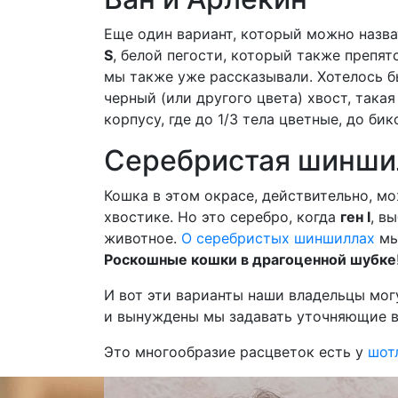
Еще один вариант, который можно назва
S
, белой пегости, который также препя
мы также уже рассказывали. Хотелось б
черный (или другого цвета) хвост, така
корпусу, где до 1/3 тела цветные, до бик
Серебристая шинши
Кошка в этом окрасе, действительно, м
хвостике. Но это серебро, когда
ген I
, в
животное.
О серебристых шиншиллах
мы
Роскошные кошки в драгоценной шубке
И вот эти варианты наши владельцы мог
и вынуждены мы задавать уточняющие во
Это многообразие расцветок есть у
шот