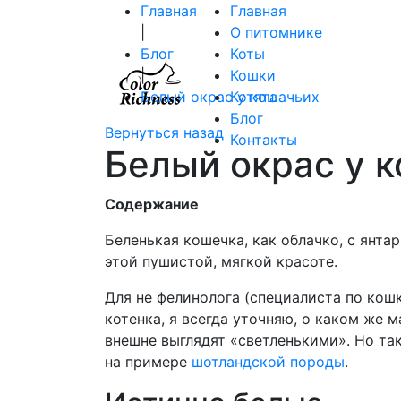
Главная
Главная
|
О питомнике
Блог
Коты
|
Кошки
Белый окрас у кошачьих
Котята
Блог
Вернуться назад
Контакты
Белый окрас у 
Содержание
Беленькая кошечка, как облачко, с янта
этой пушистой, мягкой красоте.
Для не фелинолога (специалиста по кошк
котенка, я всегда уточняю, о каком же 
внешне выглядят «светленькими». Но так
на примере
шотландской породы
.