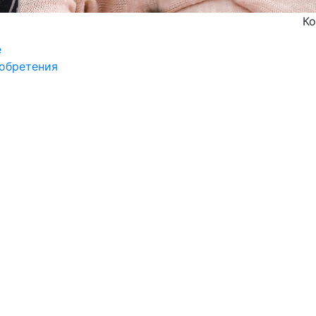
Ко
е
обретения