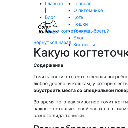
Главная
Главная
|
О питомнике
Блог
Коты
|
Кошки
Какую когтеточку выбрать?
Котята
Блог
Вернуться назад
Контакты
Какую когтеточ
Содержание
Точить когти, это естественная потребн
любое дерево, и кошкам, у которых ест
обустроить места со специальной пове
Во время того как животное точит когти
важно – оставляет свой запах на этом 
разного вида точилки.