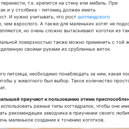
 перенести, т.к. крепится на стену или мебель. При
ак и у столбика - питомец должен иметь
ст. И нужно учитывать, что рост
шотландского
 чем взрослого. А также для маленьких котят не подх
цепляются, но очень сложно вытаскивают коготки из та
иальной поверхностью также можно применить с той ж
сделанную своими руками из срубленных веток.
го питомца, необходимо понаблюдать за ним, какая пов
 чтобы у животного был выбор. Такое количество прос
ат.
малышей приучают к пользованию этими приспособле
я использовать разные типы когтедралок, чтобы они им
ть рекомендации заводчика в приучении своего любим
ечь маленькое создание к точению коготков.