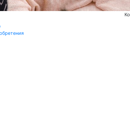
Ко
е
обретения