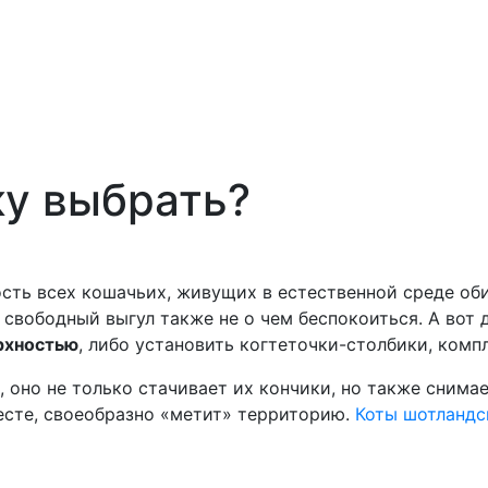
ку выбрать?
ость всех кошачьих, живущих в естественной среде об
ь свободный выгул также не о чем беспокоиться. А в
рхностью
, либо установить когтеточки-столбики, компл
, оно не только стачивает их кончики, но также снима
месте, своеобразно «метит» территорию.
Коты шотландс