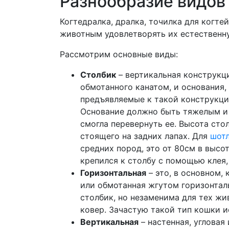
Разнообразие видов
Когтедралка, дралка, точилка для когте
животным удовлетворять их естественну
Рассмотрим основные виды:
Столбик
– вертикальная конструкци
обмотанного канатом, и основания,
предъявляемые к такой конструкци
Основание должно быть тяжелым и 
смогла перевернуть ее. Высота сто
стоящего на задних лапах. Для
шот
средних пород, это от 80см в высот
крепился к столбу с помощью клея, 
Горизонтальная
– это, в основном,
или обмотанная жгутом горизонталь
столбик, но незаменима для тех жи
ковер. Зачастую такой тип кошки и
Вертикальная
– настенная, угловая