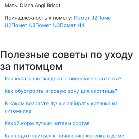
Мать:
Diana Angi Brisot
Принадлежность к помету:
Помет J2
Помет
U2
Помет K3
Помет U3
Помет H4
Полезные советы по уходу
за питомцем
Как купать шотландского вислоухого котенка?
Как обустроить игровую зону для скоттиша?
В каком возрасте лучше забирать котенка из
питомника
Какой корм лучше: читаем состав
Как подготовиться к появлению котенка в доме