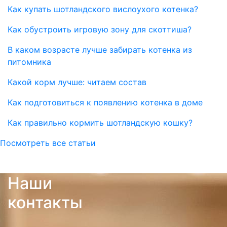
Как купать шотландского вислоухого котенка?
Как обустроить игровую зону для скоттиша?
В каком возрасте лучше забирать котенка из
питомника
Какой корм лучше: читаем состав
Как подготовиться к появлению котенка в доме
Как правильно кормить шотландскую кошку?
Посмотреть все статьи
Наши
контакты