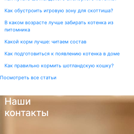
Как обустроить игровую зону для скоттиша?
В каком возрасте лучше забирать котенка из
питомника
Какой корм лучше: читаем состав
Как подготовиться к появлению котенка в доме
Как правильно кормить шотландскую кошку?
Посмотреть все статьи
Наши
контакты