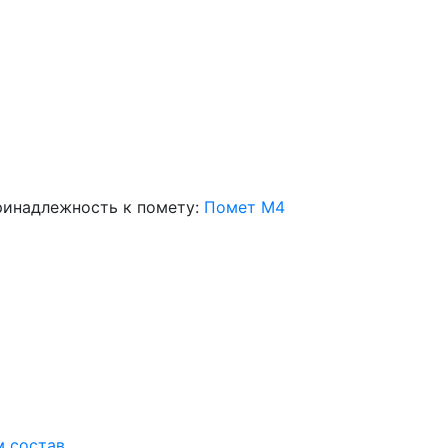
инадлежность к помету:
Помет M4
м состав