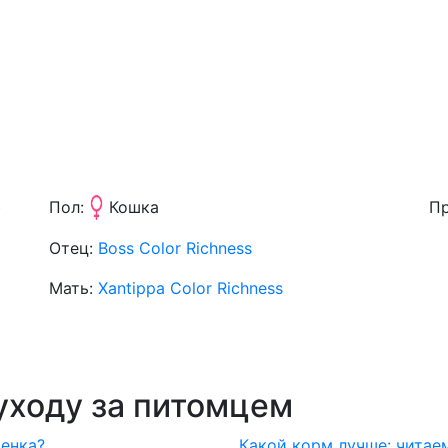
)
Пол:
Кошка
Пр
Отец:
Boss Color Richness
Мать:
Xantippa Color Richness
уходу за питомцем
тенка?
Какой корм лучше: читае