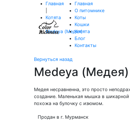
Главная
Главная
|
О питомнике
Котята
Коты
|
Кошки
Medeya (Медея)
Котята
Блог
Контакты
Вернуться назад
Medeya (Медея)
Медея несравненна, это просто неподр
создание. Маленькая мышка в шикарной 
похожа на булочку с изюмом.
Продан в г. Мурманск