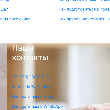
иша?
Как подготовиться к поя
ка из питомника
Как правильно кормить 
Наши
контакты
+7 (928) 186-08-16
neposeda.74@mail.ru
Написать нам в Viber
Написать нам в WhatsApp