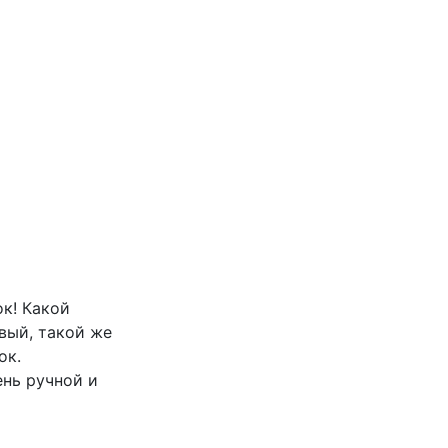
к! Какой
вый, такой же
ок.
ень ручной и