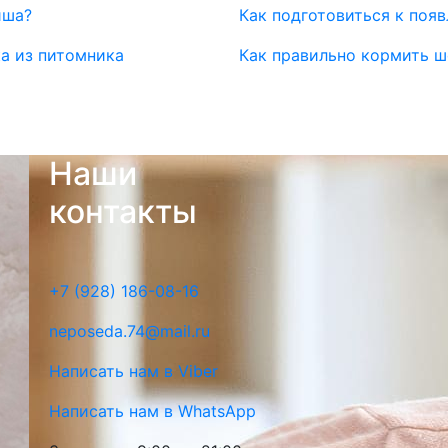
иша?
Как подготовиться к поя
ка из питомника
Как правильно кормить 
Наши
контакты
+7 (928) 186-08-16
neposeda.74@mail.ru
Написать нам в Viber
Написать нам в WhatsApp