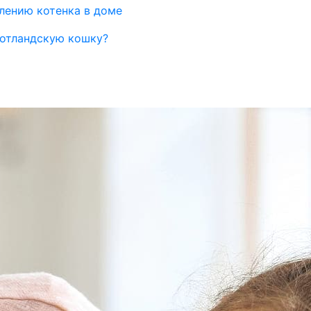
влению котенка в доме
шотландскую кошку?