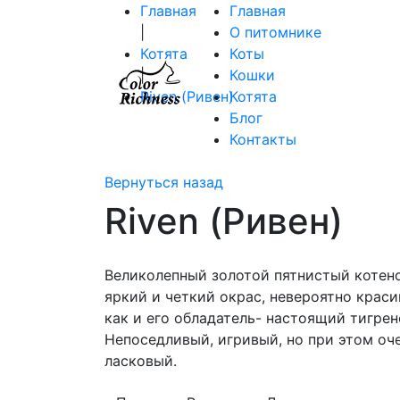
Главная
Главная
|
О питомнике
Котята
Коты
|
Кошки
Riven (Ривен)
Котята
Блог
Контакты
Вернуться назад
Riven (Ривен)
Великолепный золотой пятнистый котено
яркий и четкий окрас, невероятно краси
как и его обладатель- настоящий тигрен
Непоседливый, игривый, но при этом оч
ласковый.