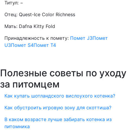
Титул:
−
Отец:
Quest-Ice Color Richness
Мать:
Dafna Kitty Fold
Принадлежность к помету:
Помет J3
Помет
U3
Помет S4
Помет T4
Полезные советы по уходу
за питомцем
Как купать шотландского вислоухого котенка?
Как обустроить игровую зону для скоттиша?
В каком возрасте лучше забирать котенка из
питомника