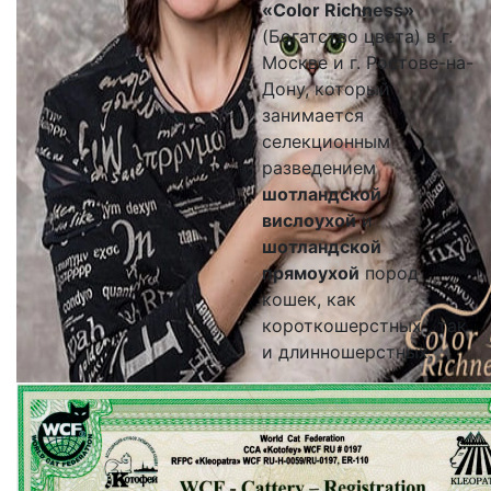
«Color Richness»
(Богатство цвета) в г.
Москве и г. Ростове-на-
Дону, который
занимается
селекционным
разведением
шотландской
вислоухой
и
шотландской
прямоухой
пород
кошек, как
короткошерстных , так
и длинношерстных.