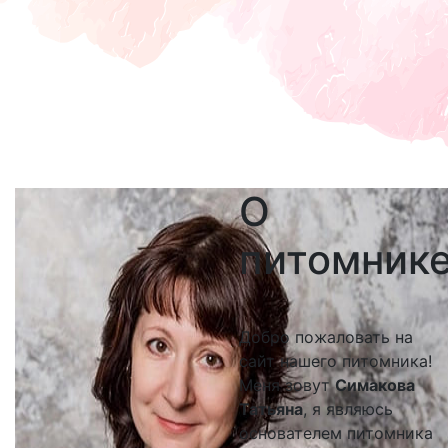
О
питомник
Добро пожаловать на
сайт нашего питомника!
Меня зовут
Симакова
Татьяна
, я являюсь
основателем питомника