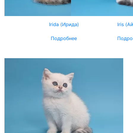
Irida (Ирида)
Iris (А
Подробнее
Подро