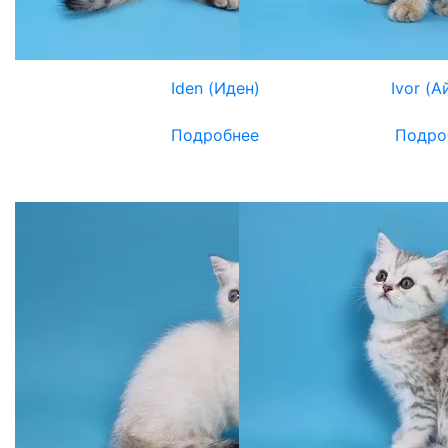
Iden (Иден)
Ivor (А
Подробнее
Подро