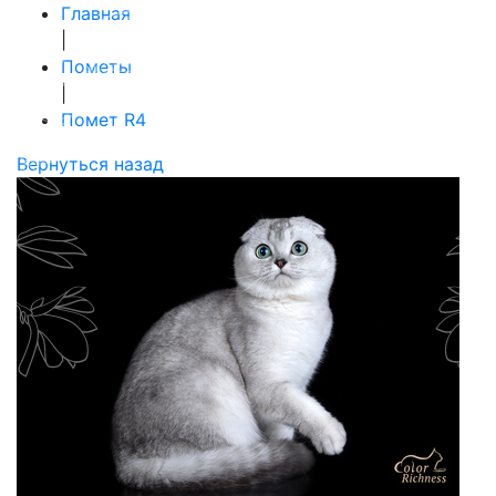
Главная
|
Пометы
|
Помет R4
Вернуться назад