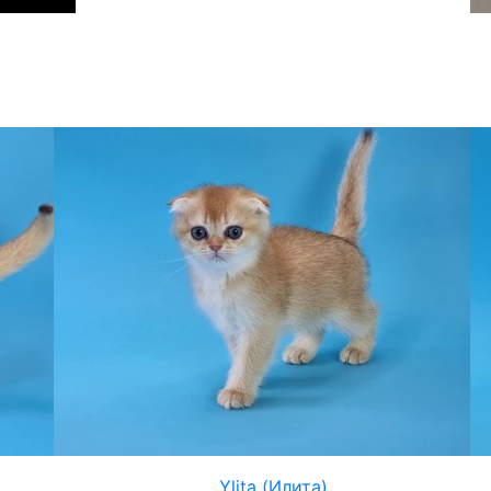
Ylita (Илита)