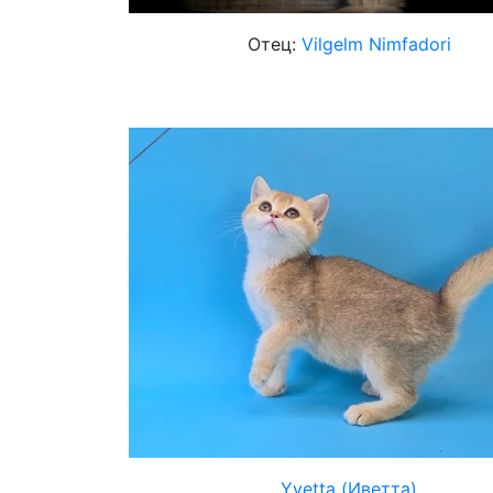
Отец:
Vilgelm Nimfadori
Yvetta (Иветта)