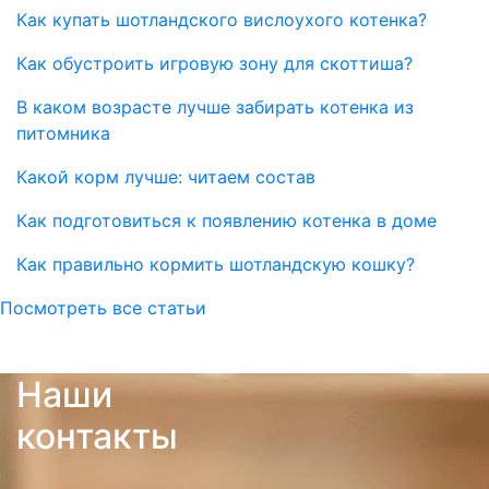
Как купать шотландского вислоухого котенка?
Как обустроить игровую зону для скоттиша?
В каком возрасте лучше забирать котенка из
питомника
Какой корм лучше: читаем состав
Как подготовиться к появлению котенка в доме
Как правильно кормить шотландскую кошку?
Посмотреть все статьи
Наши
контакты